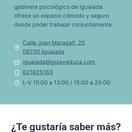
gabinete psicológico de Igualada
ofrece un espacio cómodo y seguro
donde poder trabajar conjuntamente.
Calle Joan Maragall, 25
08700 Igualada
igualada@guiayeduca.com
621625163
L-V 10:00 a 13:00 / 15:00 a 20:00
¿Te gustaría saber más?