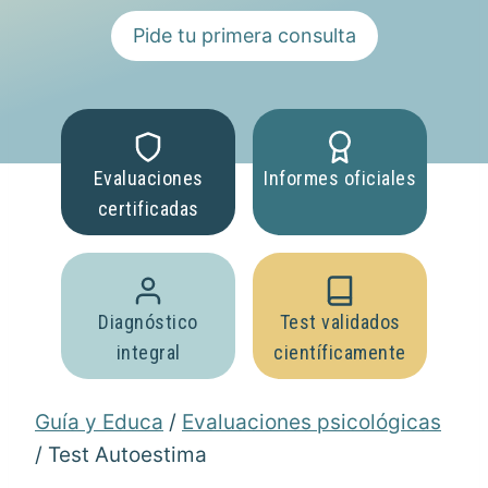
Pide tu primera consulta
Evaluaciones
Informes oficiales
certificadas
Diagnóstico
Test validados
integral
científicamente
Guía y Educa
/
Evaluaciones psicológicas
/
Test Autoestima