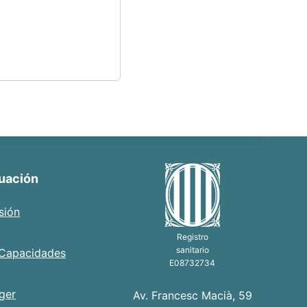
luación
sión
Registro
sanitario
 Capacidades
E08732734
ger
Av. Francesc Macià, 59