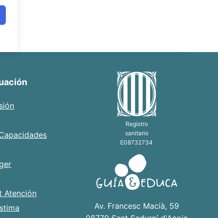
luación
sión
Registro
sanitario
 Capacidades
E08732734
ger
t Atención
Av. Francesc Macià, 59
stima