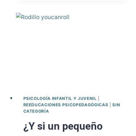
los
suspensos.
Cómo
acompañar
sin
dañar.
PSICOLOGÍA INFANTIL Y JUVENIL
|
REEDUCACIONES PSICOPEDAGÓGICAS
|
SIN
CATEGORÍA
¿Y si un pequeño