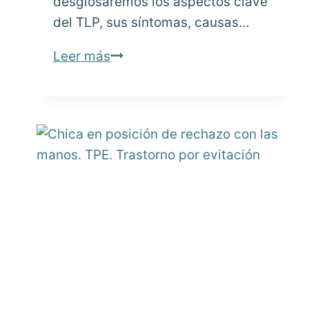
desglosaremos los aspectos clave
del TLP, sus síntomas, causas…
Trastorno
Leer más
Límite
de
la
Personalidad:
comprensión
y
tratamiento
(TLP)