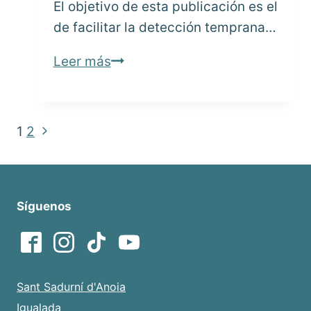
El objetivo de esta publicación es el
de facilitar la detección temprana…
Depresión,
Leer más
la
tristeza
sin
Siguiente
1
2
Navegación
causa
página
aparente
de
página
Síguenos
Sant Sadurní d'Anoia
Igualada