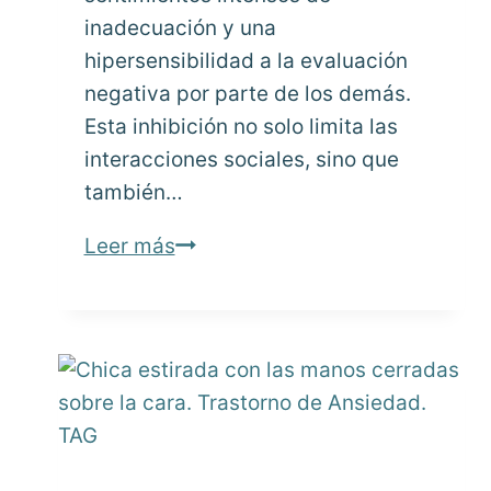
inadecuación y una
hipersensibilidad a la evaluación
negativa por parte de los demás.
Esta inhibición no solo limita las
interacciones sociales, sino que
también…
El
Leer más
trastorno
de
personalidad
por
evitación
(TPE)