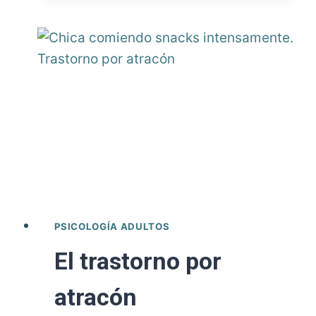
ansiedad
generalizada
(TAG)
PSICOLOGÍA ADULTOS
El trastorno por
atracón