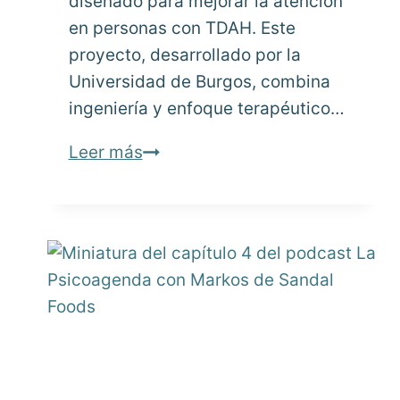
diseñado para mejorar la atención
en personas con TDAH. Este
proyecto, desarrollado por la
Universidad de Burgos, combina
ingeniería y enfoque terapéutico…
¿Y
Leer más
si
un
pequeño
rodillo
pudiera
cambiar
cómo
se
concentran