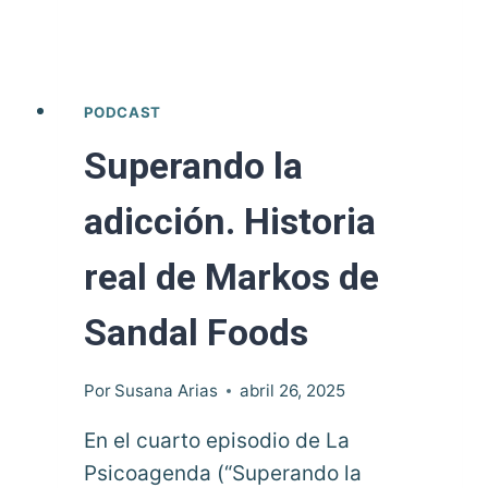
las
personas
con
PODCAST
TDAH?
Superando la
adicción. Historia
real de Markos de
Sandal Foods
Por
Susana Arias
abril 26, 2025
En el cuarto episodio de La
Psicoagenda (“Superando la