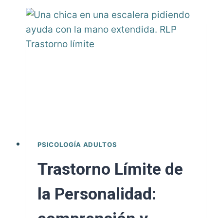
Historia
real
de
Markos
de
Sandal
Foods
PSICOLOGÍA ADULTOS
Trastorno Límite de
la Personalidad: