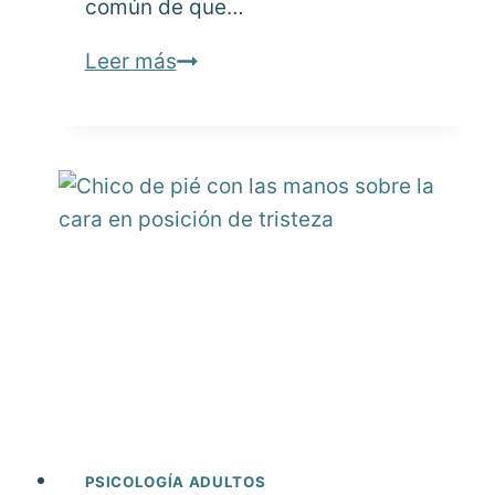
común de que…
Las
Leer más
autolesiones
no
son
para
llamar
la
atención
PSICOLOGÍA ADULTOS