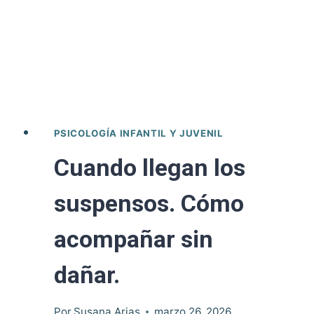
ansiedad
ya
está
aquí.
PSICOLOGÍA INFANTIL Y JUVENIL
Cuando llegan los
suspensos. Cómo
acompañar sin
dañar.
Por
Susana Arias
marzo 26, 2026