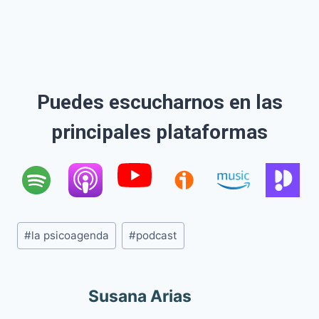
Puedes escucharnos en las
principales plataformas
Etiquetas
#
la psicoagenda
#
podcast
de
la
entrada:
Susana Arias