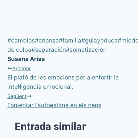
Etiquetes
#
cambios
#
crianza
#
familia
#
guiayeduca
#
mied
d'entrada
de culpa
#
separación
#
somatización
Susana Arias
Navegació
Anterior
El plafó de les emocions per a enfortir la
d'entrades
intel·ligència emocional.
Següent
Fomentar l’autoestima en els nens
Entrada similar