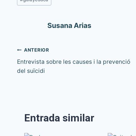
d'entrada
Susana Arias
Navegació
ANTERIOR
Entrevista sobre les causes i la prevenció
d'entrades
del suïcidi
Entrada similar