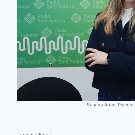
Susana Arias. Psicòlog
Etiquetes
#
guiayeduca