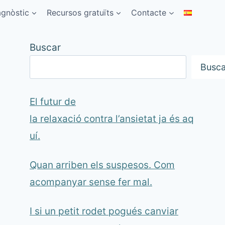
agnòstic
Recursos gratuïts
Contacte
Buscar
Busca
El futur de
la relaxació contra l’ansietat ja és aq
uí.
Quan arriben els suspesos. Com
acompanyar sense fer mal.
I si un petit rodet pogués canviar