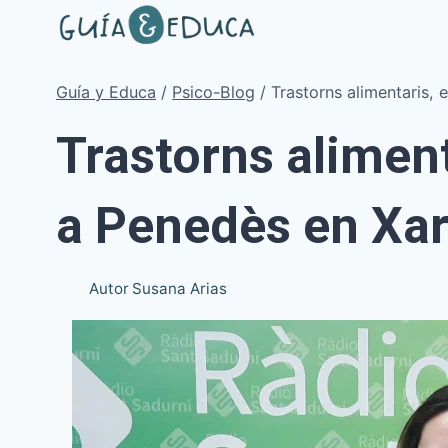
Vés
al
contingut
Guía y Educa
/
Psico-Blog
/
Trastorns alimentaris, 
Trastorns aliment
a Penedès en Xa
Autor
Susana Arias